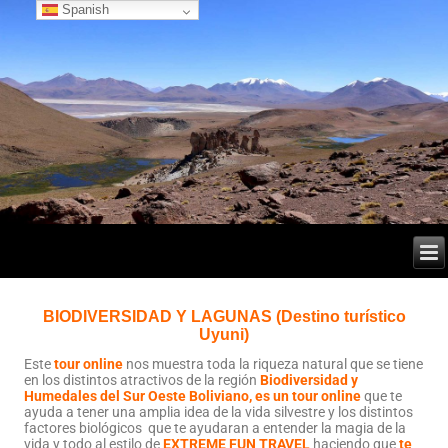
Spanish
BIODIVERSIDAD Y LAGUNAS (Destino turístico
Uyuni)
Este
tour online
nos muestra toda la riqueza natural que se tiene
en los distintos atractivos de la región
Biodiversidad y
Humedales del
Sur Oeste Boliviano
, es un tour online
que te
ayuda a tener una amplia idea de la vida silvestre y los distintos
factores biológicos que te ayudaran a entender la magia de la
vida y todo al estilo de
EXTREME FUN TRAVEL
haciendo que
te