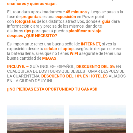
enamores
y
quieras viajar
.
EL tour dura aproximadamente
45 minutos
y luego se pasa a la
fase de
preguntas
; es una
exposición
en Power point
con
fotografías
de los distintos atractivos, donde el
guía
dará
información clara y precisa de los mismos, dando te
distintos
tips
para que tú puedas
planificar tu viaje
después
¿QUE NECESITO?
Es importante tener una buena señal de
INTERNET
,
si ves la
exposición desde tu
celular
o
laptop
asegúrate de que este con
la batería llena, si es que no tienes
WIFI
asegúrate de tener una
buena cantidad de
MEGAS
.
INCLUYE
. –
GUÍA INGLES- ESPAÑOL,
DESCUENTO DEL 5%
EN
CUALQUIERA DE LOS TOURS QUE DESEES TOMAR DESPUÉS DE
LA CUARENTENA,
DESCUENTO DEL 10% EN HOTELES
ALIADOS
EN LA CIUDAD DE UYUNI.
¡¡NO PIERDAS ESTA OPORTUNIDAD TU GANAS!!