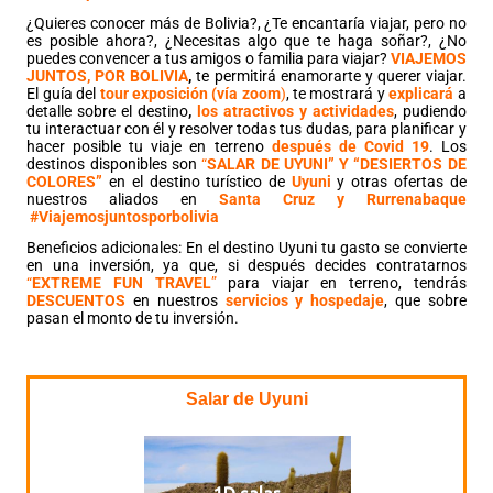
¿Quieres conocer más de Bolivia?, ¿Te encantaría viajar, pero no
es posible ahora?, ¿Necesitas algo que te haga soñar?, ¿No
puedes convencer a tus amigos o familia para viajar?
VIAJEMOS
JUNTOS, POR BOLIVIA
,
te permitirá enamorarte y querer viajar.
El guía del
tour exposición (vía zoom
)
, te mostrará y
explicará
a
detalle sobre el destino
,
los atractivos y actividades
, pudiendo
tu interactuar con él y resolver todas tus dudas, para planificar y
hacer posible tu viaje en terreno
después de Covid 19
. Los
destinos disponibles son
“
SALAR DE UYUNI” Y “DESIERTOS DE
COLORES”
en el destino turístico de
Uyuni
y otras ofertas de
nuestros aliados en
Santa Cruz y Rurrenabaque
#Viajemosjuntosporbolivia
Beneficios adicionales: En el destino Uyuni tu gasto se convierte
en una inversión, ya que, si después decides contratarnos
“
EXTREME FUN TRAVEL
”
para viajar en terreno, tendrás
DESCUENTOS
en nuestros
servicios y hospedaje
, que sobre
pasan el monto de tu inversión.
Salar de Uyuni