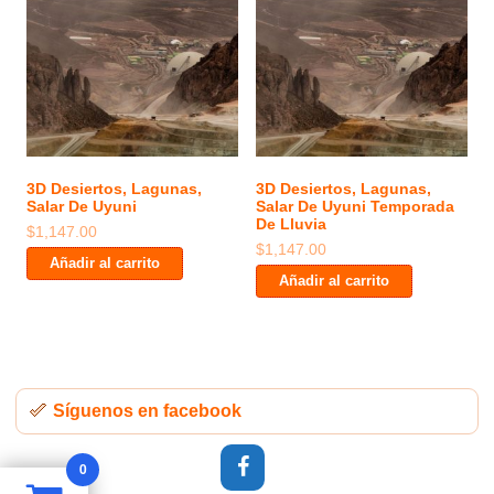
3D Desiertos, Lagunas,
3D Desiertos, Lagunas,
Salar De Uyuni
Salar De Uyuni Temporada
De Lluvia
$
1,147.00
$
1,147.00
Añadir al carrito
Añadir al carrito
Síguenos en facebook
0