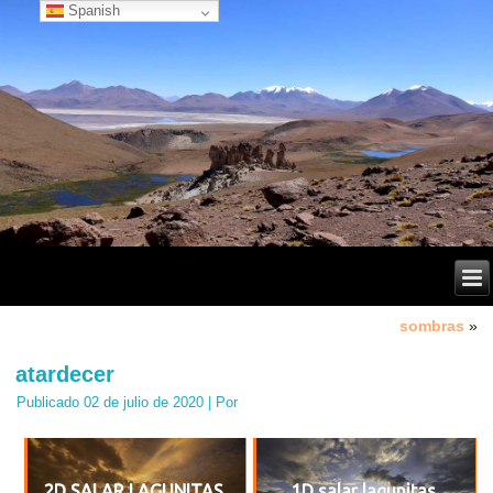
Spanish
sombras
»
atardecer
Publicado
02 de julio de 2020
|
Por
2D SALAR,LAGUNITAS
1D salar lagunitas