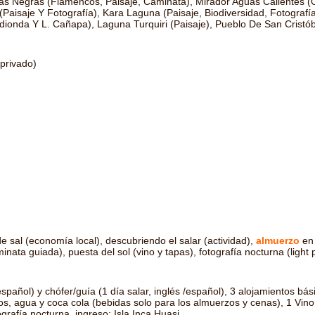
s Negras (Flamencos, Paisaje, Caminata), Mirador Aguas Calientes (
(Paisaje Y Fotografía), Kara Laguna (Paisaje, Biodiversidad, Fotografí
ionda Y L. Cañapa), Laguna Turquiri (Paisaje), Pueblo De San Cristób
privado)
e sal (economía local), descubriendo el salar (actividad),
almuerzo
en
inata guiada), puesta del sol (vino y tapas), fotografía nocturna (light p
ñol) y chófer/guía (1 día salar, inglés /español), 3 alojamientos bás
, agua y coca cola (bebidas solo para los almuerzos y cenas), 1 Vino
grafía nocturna, ingreso: Isla Inca Huasi.