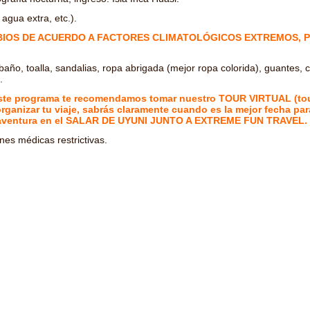
agua extra, etc.).
BIOS DE ACUERDO A FACTORES CLIMATOLÓGICOS EXTREMOS, 
 baño, toalla, sandalias, ropa abrigada (mejor ropa colorida), guantes, c
.
e este programa te recomendamos tomar nuestro TOUR VIRTUAL (t
ganizar tu viaje, sabrás claramente cuando es la mejor fecha para
aventura en el
SALAR DE UYUNI JUNTO A EXTREME FUN TRAVEL.
ones médicas restrictivas.