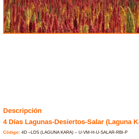
Descripción
4 Días Lagunas-Desiertos-Salar (Laguna K
Código:
4D –LDS (LAGUNA KARA) – U-VM-H-U-SALAR-RBI-P