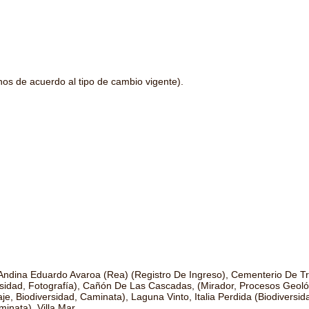
nos de acuerdo al tipo de cambio vigente).
ndina Eduardo Avaroa (Rea) (Registro De Ingreso), Cementerio De Tre
ersidad, Fotografía), Cañón De Las Cascadas, (Mirador, Procesos Geológ
aje, Biodiversidad, Caminata), Laguna Vinto, Italia Perdida (Biodivers
nata), Villa Mar.