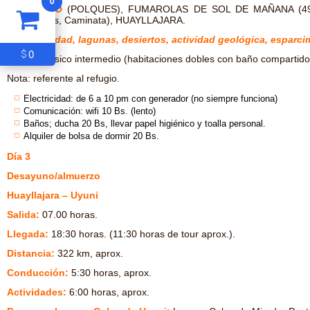
0
ALMUERZO
(POLQUES), FUMAROLAS DE SOL DE MAÑANA (490
(Flamencos, Caminata), HUAYLLAJARA.
Biodiversidad, lagunas, desiertos, actividad geológica, esparcim
0
$
Refugio básico intermedio (habitaciones dobles con baño compartido)
Nota: referente al refugio.
Electricidad: de 6 a 10 pm con generador (no siempre funciona)
Comunicación: wifi 10 Bs. (lento)
Baños; ducha 20 Bs, llevar papel higiénico y toalla personal.
Alquiler de bolsa de dormir 20 Bs.
Día 3
Desayuno/almuerzo
Huayllajara – Uyuni
Salida:
07.00 horas.
Llegada:
18:30 horas. (11:30 horas de tour aprox.).
Distancia:
322 km, aprox.
Conducción:
5:30 horas, aprox.
Actividades:
6:00 horas, aprox.