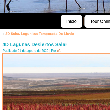
Inicio
Tour Onli
«
2D Salar, Lagunitas Temporada De Lluvia
4D Lagunas Desiertos Salar
Publicado
21 de agosto de 2020
|
Por
eft