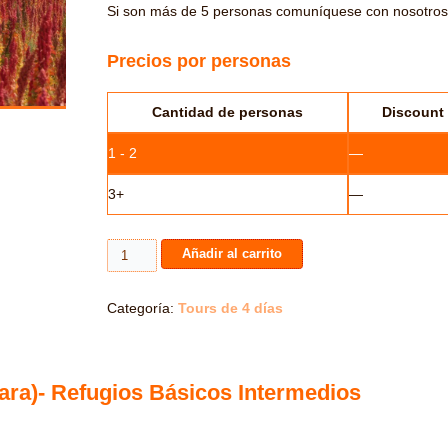
Si son más de 5 personas comuníquese con nosotros
Precios por personas
Cantidad de personas
Discount 
1 - 2
—
3+
—
4D
Añadir al carrito
Lagunas
Desiertos
Salar
Categoría:
Tours de 4 días
cantidad
ara)- Refugios Básicos Intermedios