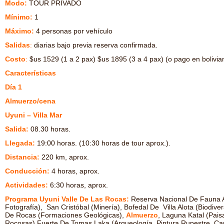
Modo:
TOUR PRIVADO
Mínimo:
1
Máximo:
4 personas por vehículo
Salidas
:
diarias bajo previa reserva confirmada.
Costo
:
$us 1529 (1 a 2 pax) $us 1895 (3 a 4 pax) (o pago en bolivia
Características
Día 1
Almuerzo/cena
Uyuni – Villa Mar
Salida:
08.30 horas.
Llegada:
19:00 horas. (10:30 horas de tour aprox.).
Distancia:
220 km, aprox.
Conducción:
4 horas, aprox.
Actividades:
6:30 horas, aprox.
Programa Uyuni Valle De Las Rocas:
Reserva Nacional De Fauna A
Fotografía), San Cristóbal (Minería), Bofedal De Villa Alota (Biodiv
De Rocas (Formaciones Geológicas),
Almuerzo
, Laguna Katal (Pais
Rocosas) Fuerte De Tomas Laka (Arqueología, Pintura Rupestre, Cami