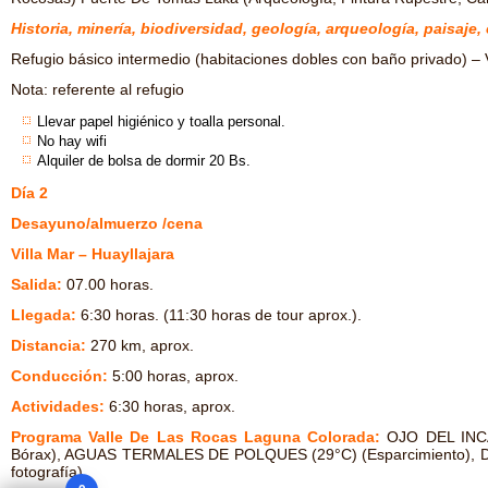
Historia, minería, biodiversidad, geología, arqueología, paisaje,
Refugio básico intermedio (habitaciones dobles con baño privado) – V
Nota: referente al refugio
Llevar papel higiénico y toalla personal.
No hay wifi
Alquiler de bolsa de dormir 20 Bs.
Día 2
Desayuno/almuerzo /cena
Villa Mar – Huayllajara
Salida:
07.00 horas.
Llegada:
6:30 horas. (11:30 horas de tour aprox.).
Distancia:
270 km, aprox.
Conducción:
5:00 horas, aprox.
Actividades:
6:30 horas, aprox.
Programa Valle De Las Rocas Laguna Colorada:
OJO DEL INCA
Bórax), AGUAS TERMALES DE POLQUES (29°C) (Esparcimiento), Desier
fotografía).