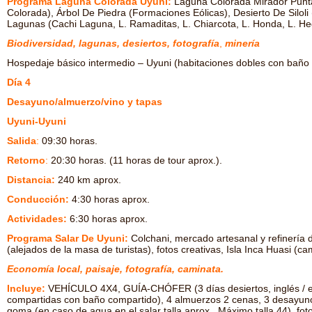
Programa Laguna Colorada Uyuni:
Laguna Colorada Mirador Punta
Colorada), Árbol De Piedra (Formaciones Eólicas), Desierto De Siloli 
Lagunas (Cachi Laguna, L. Ramaditas, L. Chiarcota, L. Honda, L. Hed
Biodiversidad, lagunas, desiertos, fotografía
,
minería
Hospedaje básico intermedio – Uyuni (habitaciones dobles con baño 
Día 4
Desayuno/almuerzo/vino y tapas
Uyuni-Uyuni
Salida
:
09:30 horas.
Retorno
:
20:30 horas. (11 horas de tour aprox.).
Distancia:
240 km aprox.
Conducción:
4:30 horas aprox.
Actividades:
6:30 horas aprox.
Programa Salar De Uyuni:
Colchani, mercado artesanal y refinería d
(alejados de la masa de turistas), fotos creativas, Isla Inca Huasi (cam
Economía local, paisaje, fotografía, caminata.
Incluye:
VEHÍCULO 4X4, GUÍA-CHÓFER (3 días desiertos, inglés / espa
compartidas con baño compartido), 4 almuerzos 2 cenas, 3 desayunos
goma (en caso de agua en el salar talla aprox. Máximo talla 44), foto