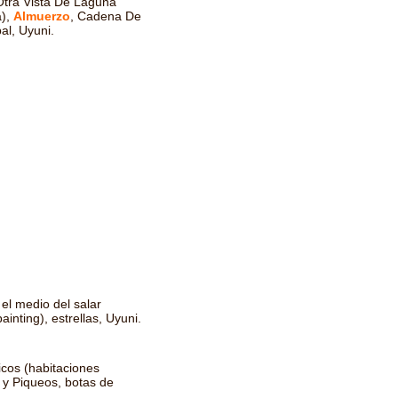
Otra Vista De Laguna
a),
Almuerzo
, Cadena De
al, Uyuni.
 el medio del salar
ainting), estrellas, Uyuni.
icos (habitaciones
 y Piqueos, botas de