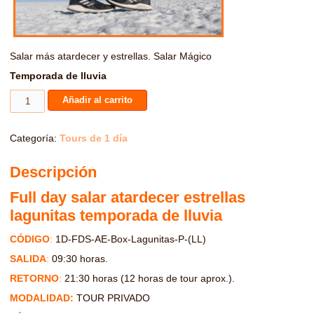
Salar más atardecer y estrellas. Salar Mágico
Temporada de lluvia
Full
Añadir al carrito
day
salar
atardecer
Categoría:
Tours de 1 día
estrellas
lagunitas
temporada
Descripción
de
lluvia
Full day salar atardecer estrellas
cantidad
lagunitas temporada de lluvia
CÓDIGO
:
1D-FDS-AE-Box-Lagunitas-P-(LL)
SALIDA
:
09:30 horas.
RETORNO
:
21:30 horas (12 horas de tour aprox.).
MODALIDAD:
TOUR PRIVADO