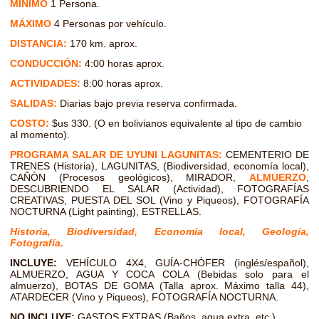
MÍNIMO
1 Persona.
MÁXIMO
4 Personas por vehículo.
DISTANCIA:
170 km. aprox.
CONDUCCIÓN:
4:00 horas aprox.
ACTIVIDADES:
8:00 horas aprox.
SALIDAS:
Diarias bajo previa reserva confirmada.
COSTO:
$us 330. (O en bolivianos equivalente al tipo de cambio
al momento).
PROGRAMA SALAR DE UYUNI LAGUNITAS:
CEMENTERIO DE
TRENES (Historia), LAGUNITAS, (Biodiversidad, economía local),
CAÑÓN (Procesos geológicos), MIRADOR,
ALMUERZO
,
DESCUBRIENDO EL SALAR (Actividad), FOTOGRAFÍAS
CREATIVAS, PUESTA DEL SOL (Vino y Piqueos), FOTOGRAFÍA
NOCTURNA (Light painting), ESTRELLAS.
Historia, Biodiversidad, Economía local, Geología,
Fotografía.
INCLUYE:
VEHÍCULO 4X4, GUÍA-CHÓFER (inglés/español),
ALMUERZO, AGUA Y COCA COLA (Bebidas solo para el
almuerzo), BOTAS DE GOMA (Talla aprox. Máximo talla 44),
ATARDECER (Vino y Piqueos), FOTOGRAFÍA NOCTURNA.
NO INCLUYE:
GASTOS EXTRAS (Baños, agua extra, etc.).